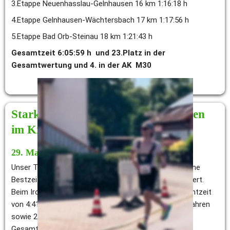
3.Etappe Neuenhasslau-Gelnhausen 16 km 1:16:18 h 
4.Etappe Gelnhausen-Wächtersbach 17 km 1:17:56 h 
5.Etappe Bad Orb-Steinau 18 km 1:21:43 h 
Gesamtzeit 6:05:59 h  und 23.Platz in der 
Gesamtwertung und 4. in der AK  M30 
Starke Leistungen unserer Triathleten 
im Kraichgau
29. Mai 2022
Unser Triathlet Timo Schmidt hat am 29.Mai 2022 seine 
Bestzeit bei der Mitteldistanz um 30 Minuten verbessert. 
Beim Ironman 70.3 Kraichgau benötigte er eine Gesamtzeit 
von 4:41:09 h für die 1,9 km Schwimmen, 90 Km Radfahren 
sowie 21 km Laufen. Damit erreichte er den 132. 
Gesamtrang sowie den 11. Platz in der AK M25-29. 