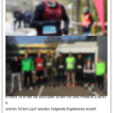
Zeit von 1:14:39 h auf Gesamtplatz 5 (2.AK M). Damit 
unterbot er seine persönliche Bestzeit um fast 2 Minuten. 
Timo Schmidt 1:14:39 h
Gesamtplatz 5 / 2. AK M
44. Wintersteinlauf in Friedberg 
13. März 2022 
Die Ergebnisse im 30 und 42,195 km Lauf unserer 
Läufer*Innen können sich sehen lassen:
Platz 2 Gesamt im Marathon für Sven Höller in 2:56:33 h
Platz 1 in der AK W35 über 30 km für Lisa Luft in 2:34:25 h
Platz 2 in der AK HK M über 30 km für Joey Dohle in 2:13:01 h
Platz 4 in der AK M35 über 30 km für Marco  Dohle in 2:13:01 
h Platz 16 in der AK M55 über 30 km für Dirk Predki in 2:48:41 
h
und im 10 km Lauf werden folgende Ergebnisse erzielt