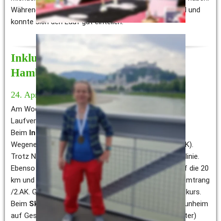
Während des ganzen Laufes fühlte Sie sich sehr wohl und 
konnte sich den Lauf gut einteilen. 
Inklusionslauf, Skiwiesenlauf und 
Hamburg Marathon
24. April 2022
Am Wochenende waren unsere Läufer bei drei 
Laufveranstaltungen vertreten:
Beim 
Inklusionslauf in Gelnhausen
 erreichte Julian 
Wegener (📸) beim 5 km Lauf den 3. Gesamtrang (1.AK). 
Trotz Nasenbluten lief er nach 21:34 Min. über die Ziellinie. 
Ebenso am Start in Gelnhausen war Sven Höller. Er lief die 20 
km und erreichte in einer Zeit von 1:19:03h den 2.Gesamtrang 
/2.AK. Gelaufen wurde auf einem 2,5 km flachen Rundkurs. 
Beim 
Skiwiesenlauf in Nieder-Mörlen
 lief Niklas Naunheim 
auf Gesamtplatz 3. Die 10 km Strecke (240 Höhenmeter) 