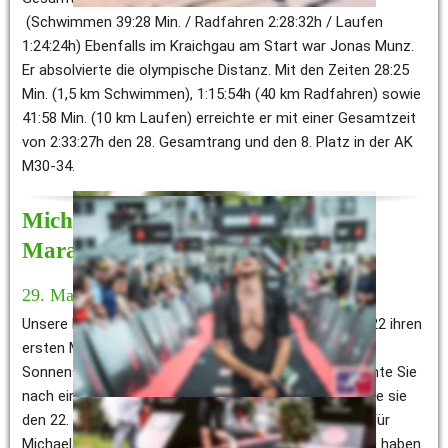
 (Schwimmen 39:28 Min. / Radfahren 2:28:32h / Laufen 
1:24:24h) Ebenfalls im Kraichgau am Start war Jonas Munz. 
Er absolvierte die olympische Distanz. Mit den Zeiten 28:25 
Min. (1,5 km Schwimmen), 1:15:54h (40 km Radfahren) sowie 
41:58 Min. (10 km Laufen) erreichte er mit einer Gesamtzeit 
von 2:33:27h den 28. Gesamtrang und den 8. Platz in der AK 
M30-34. 
Michaela Hörbiger finisht Salzburg 
Marathon
29. Mai 2022
Unsere Läuferin Michaela Hörbiger hat am 29. Mai 2022 ihren 
ersten Marathon gefinsht. In der Mozartstadt bei 
Sonnenschein und angenehmen Temperaturen erreichte Sie 
nach einer Zeit von 4:57:37 h die Ziellinie. Damit belegte sie 
den 22. Rang in der AK W40 sowie 602. Gesamtrang. Für 
Michaela war es ein super Erlebnis das Ziel erreicht zu haben. 