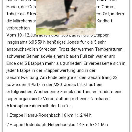
Hanau, der Geburtsstadt von Jacob und Wilhelm Grimm, 
führte die Strecke über 82 km nach Steinau, dem Ort, in dem 
die Märchensammler und Sprachforscher ihre Kindheit 
verbrachten. 
Vom 10.-12.Juni liefen über 300 Läufer die 5 Etappen. 
Insgesamt 6:05:59 h benötigte Jonas für die 5 sehr 
anspruchsvollen Strecken. Trotz der warmen Temperaturen, 
schweren Beinen sowie einem blauen Fußzeh war er am 
Ende der 5 Etappen mehr als zufrieden. Er verbesserte sich in 
jeder Etappe in der Etappenwertung und in der 
Gesamtwertung. Am Ende belegte er den Gesamtrang 23 
sowie den 4.Platz in der M30. Jonas blickt auf ein 
erfolgreiches Wochenende zurück und fand es rundum eine 
super organisierte Veranstaltung mit einer familiären 
Atmosphäre innerhalb der Läufer. 
1.Etappe Hanau-Rodenbach 16 km 1:12:44 h 
2.Etappe Rodenbach-Neuenhasslau 14 km 57:21 Min. 