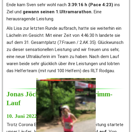
Ende kam Sven sehr wohl nach 
3:39:16 h (Pace 4:23) 
ins 
Ziel und 
gewann seinen 1.Ultramarathon. 
Eine 
herausragende Leistung. 
Als Lisa zur letzten Runde aufbrach, hatte sie weiterhin ein 
Lächeln im Gesicht. Mit einer Zeit von 4:46:30 h landete sie 
auf dem 31. Gesamtplatz (7.Frauen / 2.AK 35). Glückwunsch 
zu dieser sensationellen Leistung und wir freuen uns sehr, 
eine neue Ultraläuferin im Team zu haben. Nach dem Lauf 
waren beide sehr glücklich über ihre Leistungen und lobten 
das Helferteam (mit rund 100 Helfern) des RLT Rodgau. 
Jonas Jöckel finisht Brüder-Grimm-
Lauf
10. Juni 2022
Trotz Corona Ende Mai und fehlender Vorbereitung startete 
unser Läufer Jonas beim 
36. Brüder-Grimm-Lauf.
 Von 