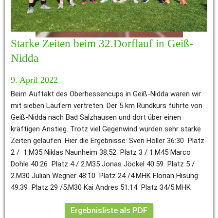
Starke Zeiten beim 32.Dorflauf in Geiß-
Nidda
9. April 2022
Beim Auftakt des Oberhessencups in Geiß-Nidda waren wir 
mit sieben Läufern vertreten. Der 5 km Rundkurs führte von 
Geiß-Nidda nach Bad Salzhausen und dort über einen 
kräftigen Anstieg. Trotz viel Gegenwind wurden sehr starke 
Zeiten gelaufen. Hier die Ergebnisse: Sven Höller 36:30  Platz 
2 /  1.M35 Niklas Naunheim 38:52  Platz 3 / 1.M45 Marco 
Dohle 40:26  Platz 4 / 2.M35 Jonas Jöckel 40:59  Platz 5 / 
2.M30 Julian Wegner 48:10  Platz 24 /4.MHK Florian Hisung 
49:39  Platz 29 /5.M30 Kai Andres 51:14  Platz 34/5.MHK 
Ergebnisliste als PDF