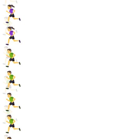
Marco Dohle
Jana Muche
Tobias Hübner
Julia Rahn
Heiko Hoffmann
Sascha Hartmann
Jonas Jöckel
Florian Hisung
Timo Schmidt
Dieter Petry
Niklas Naunheim