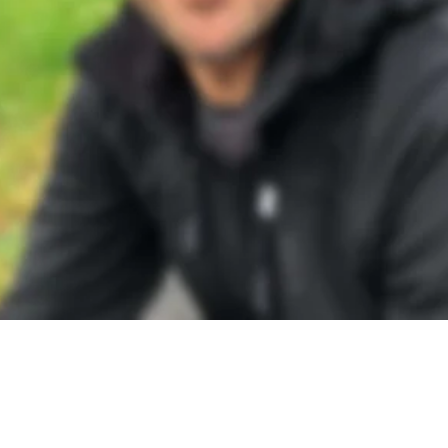
im laufen: 
Selten
hrrad? 
Ja
ch? 
Ja