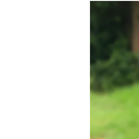
Wohnort: 
Florsta
Geburtsjahr: 
198
Laufe seit: 
2008 
Lieblingsstrecke: 
Längste Laufstrec
Anzahl Marathons
Laufhighlights: 
Sk
Nächstes Ziele: 
A
Warum läufst Du?
Läufst Du nach Tr
Lieblingsmarken ?
Wieviel Kilometer 
Wie motivierst Du