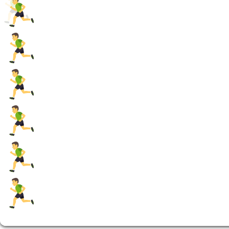
Marco Dohle
Uwe Preußner
Tobias Hübner
Sascha Hartmann
Florian Hisung
Dieter Petry
Uwe Preußner