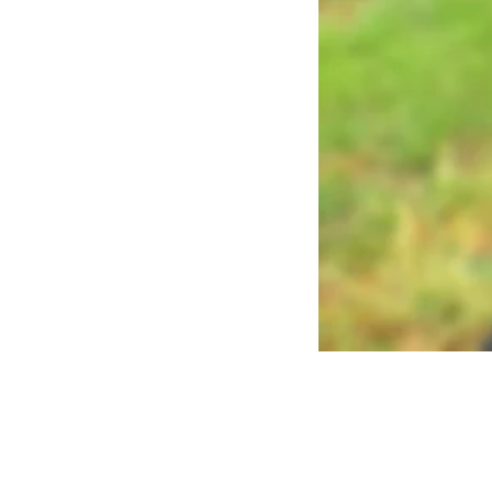
Hörst Du Musik be
Fährst Du auch Fa
Schwimmst Du au