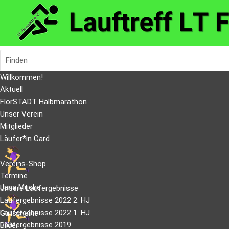
Finden
Willkommen!
Aktuell
FlorSTADT Halbmarathon
Unser Verein
Mitglieder
Läufer*in Card
Vereins-Shop
Termine
Jana Muche
Unsere Laufergebnisse
Laufergebnisse 2022 2. HJ
Laufergebnisse 2022 1. HJ
Gutscheine
Laufergebnisse 2019
Bilder