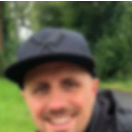
Marco Dohle
Triathlet und Marathonläufer
dt
6
Egal, Hauptsache Sonne
ke: 
Marathon
: 
9
i-Wiesen Lauf
lles was Spaß macht
 
Weil mein Körper das braucht
ainingsplan: 
In der Regel
 Hoka One One
läufst Du pro Jahr: 
2.000 km
 Dich? 
Mit schönen Zielen